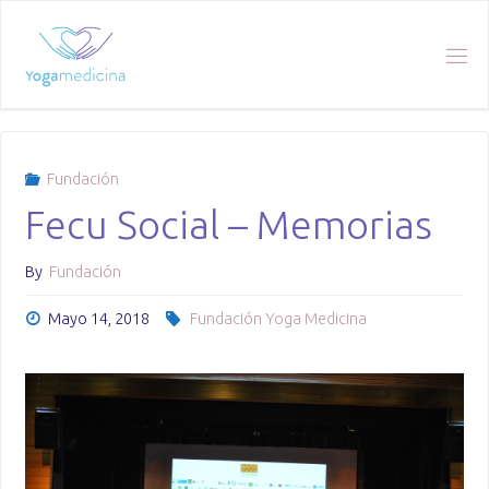
Skip
to
content
Fundación
Fecu Social – Memorias
By
Fundación
Mayo 14, 2018
Fundación Yoga Medicina