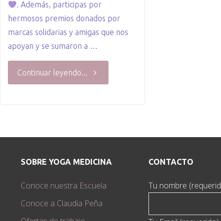
. Además, participas por
hermosos premios donados por
marcas solidarias y amigas que nos
apoyan y se sumaron a …
"
Continuar leyendo...
Rifa
Solidaria
SOBRE YOGA MEDICINA
CONTACTO
–
Conoce nuestra Escuela
Tu nombre (requerid
Fundación
Conoce a Claudia Peña
Yoga
Ofertas de trabajo