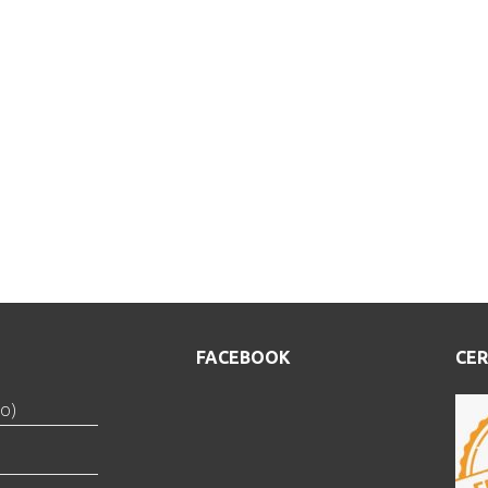
FACEBOOK
CER
o)