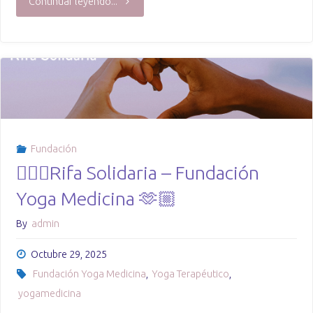
"Más
Continuar leyendo...
de
la
mitad
de
Fundación
los
🧘🏽‍♀️Rifa Solidaria – Fundación
trabajadores
Yoga Medicina 🫶🏼
de
By
admin
salud
Octubre 29, 2025
en
Fundación Yoga Medicina
,
Yoga Terapéutico
,
yogamedicina
Chile