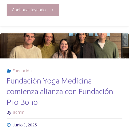
"Yoga
Continuar leyendo...
y
salud
pública:
beneficios
Fundación
para
Fundación Yoga Medicina
el
comienza alianza con Fundación
bienestar
Pro Bono
físico,
By
admin
mental
Junio 3, 2025