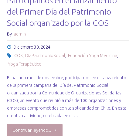
Participamos en el lanzamiento
Fundación
del Primer Día del Patrimonio
Pro
Social organizado por la COS
Bono"
By
admin
Diciembre 30, 2024
COS
,
DiaPatrimonioSocial
,
Fundación Yoga Medicina
,
Yoga Terapéutico
El pasado mes de noviembre, participamos en el lanzamiento
de la primera campaña del Día del Patrimonio Social
organizada por la Comunidad de Organizaciones Solidarias
(COS), un evento que reunió a más de 100 organizaciones y
empresas comprometidas con la solidaridad en Chile. En esta
emotiva actividad, celebrada en el …
"Participamos
Continuar leyendo...