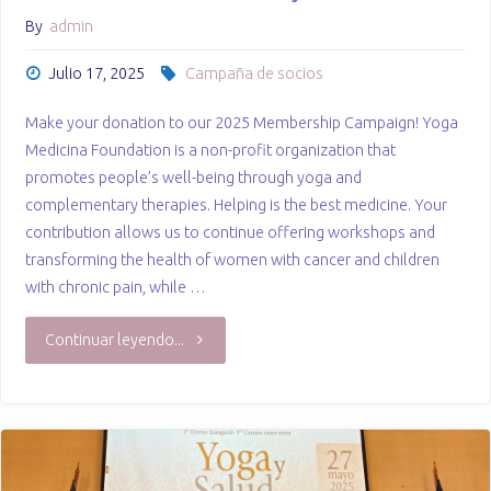
By
admin
🏼"
Julio 17, 2025
Campaña de socios
Make your donation to our 2025 Membership Campaign! Yoga
Medicina Foundation is a non-profit organization that
promotes people’s well-being through yoga and
complementary therapies. Helping is the best medicine. Your
contribution allows us to continue offering workshops and
transforming the health of women with cancer and children
with chronic pain, while …
"Dona
Continuar leyendo...
desde
el
extranjero"