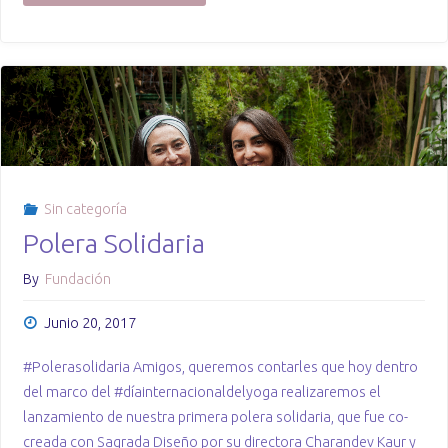
segundo
ciclo
de
Yoga
Terapéutico
Sin categoría
Polera Solidaria
en
By
Fundación
el
Junio 20, 2017
INC"
#Polerasolidaria Amigos, queremos contarles que hoy dentro
del marco del #díainternacionaldelyoga realizaremos el
lanzamiento de nuestra primera polera solidaria, que fue co-
creada con Sagrada Diseño por su directora Charandev Kaur y