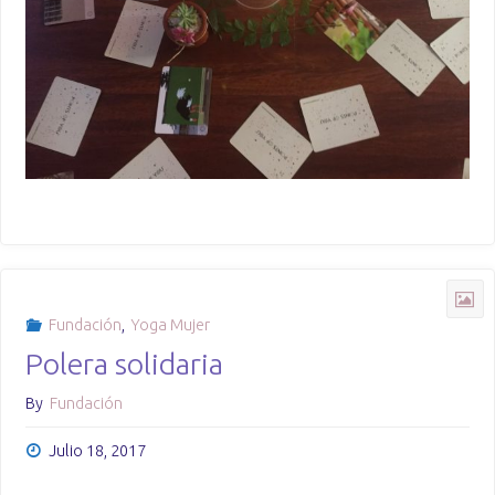
Fundación
,
Yoga Mujer
Polera solidaria
By
Fundación
Julio 18, 2017