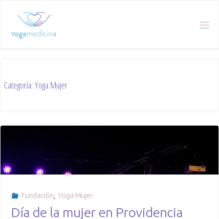
Skip
to
content
Categoría:
Yoga Mujer
Fundación
,
Yoga Mujer
Día de la mujer en Providencia