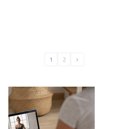
1
2
Paginación
de
entradas