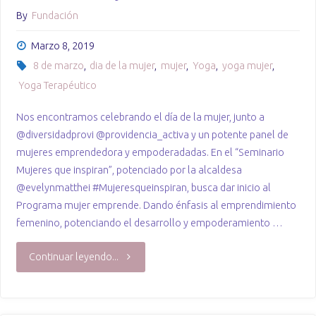
By
Fundación
Marzo 8, 2019
8 de marzo
,
dia de la mujer
,
mujer
,
Yoga
,
yoga mujer
,
Yoga Terapéutico
Nos encontramos celebrando el día de la mujer, junto a
@diversidadprovi @providencia_activa y un potente panel de
mujeres emprendedora y empoderadadas. En el “Seminario
Mujeres que inspiran”, potenciado por la alcaldesa
@evelynmatthei #Mujeresqueinspiran, busca dar inicio al
Programa mujer emprende. Dando énfasis al emprendimiento
femenino, potenciando el desarrollo y empoderamiento …
"Día
Continuar leyendo...
de