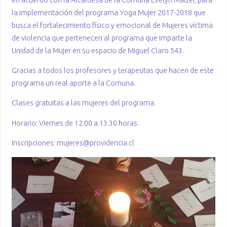
la implementación del programa Yoga Mujer 2017-2018 que
busca el fortalecimiento físico y emocional de Mujeres víctima
de violencia que pertenecen al programa que imparte la
Unidad de la Mujer en su espacio de Miguel Claro 543.
Gracias a todos los profesores y terapeutas que hacen de este
programa un real aporte a la Comuna.
Clases gratuitas a las mujeres del programa.
Horario: Viernes de 12:00 a 13:30 horas.
Inscripciones: mujeres@providencia.cl