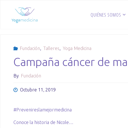
Skip
to
QUIÉNES SOMOS
content
Fundación
,
Talleres
,
Yoga Medicina
Campaña cáncer de m
By
Fundación
Octubre 11, 2019
#Prevenireslamejormedicina
Conoce la historia de Nicole…