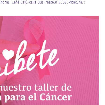
oras. Café Cajú, calle Luis Pasteur 5337, Vitacura. :