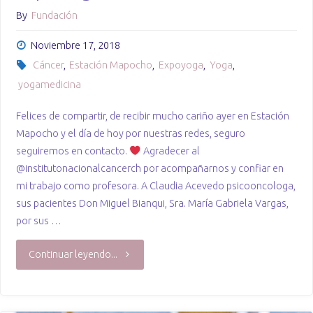
By
Fundación
Noviembre 17, 2018
Cáncer
,
Estación Mapocho
,
Expoyoga
,
Yoga
,
yogamedicina
Felices de compartir, de recibir mucho cariño ayer en Estación
Mapocho y el día de hoy por nuestras redes, seguro
seguiremos en contacto.
Agradecer al
@institutonacionalcancerch por acompañarnos y confiar en
mi trabajo como profesora. A Claudia Acevedo psicooncologa,
sus pacientes Don Miguel Bianqui, Sra. María Gabriela Vargas,
por sus …
"Expo
Continuar leyendo...
Yoga