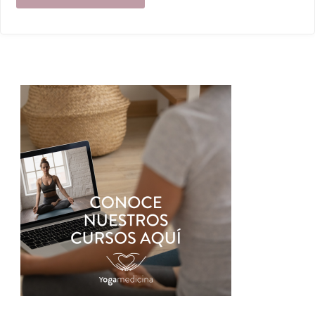
Juntos:
Participamos
en
el
seminario
sobre
la
Ley
Nacional
del