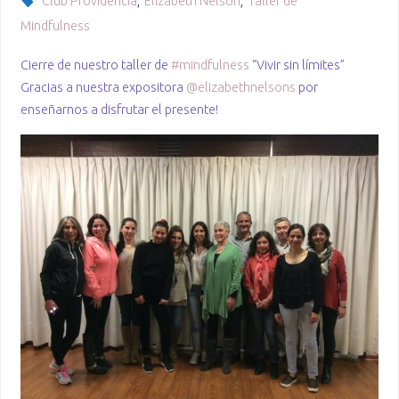
Club Providencia
,
Elizabeth Nelson
,
Taller de
Mindfulness
Cierre de nuestro taller de
#mindfulness
“Vivir sin límites”
Gracias a nuestra expositora
@elizabethnelsons
por
enseñarnos a disfrutar el presente!