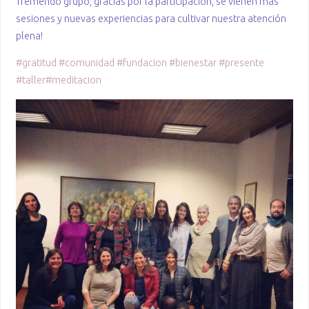
Tremendo grupo, gracias por la participación, se vienen más
sesiones y nuevas experiencias para cultivar nuestra atención
plena!
#
gratitud
#
comunidad
#
fundacion
#
bienestar
#
presente
#
taller
#
meditacion