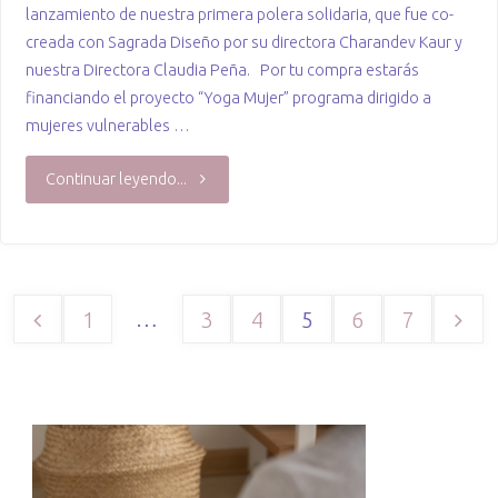
lanzamiento de nuestra primera polera solidaria, que fue co-
creada con Sagrada Diseño por su directora Charandev Kaur y
nuestra Directora Claudia Peña. Por tu compra estarás
financiando el proyecto “Yoga Mujer” programa dirigido a
mujeres vulnerables …
"Polera
Continuar leyendo...
Solidaria"
…
1
3
4
5
6
7
Paginación
de