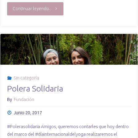
"Cierre
Continuar leyendo...
segundo
ciclo
de
Yoga
Terapéutico
Sin categoría
Polera Solidaria
en
By
Fundación
el
Junio 20, 2017
INC"
#Polerasolidaria Amigos, queremos contarles que hoy dentro
del marco del #díainternacionaldelyoga realizaremos el