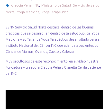
Claudia Peña
,
INC
,
Ministerio de Salud
,
Servicio de Salud
Norte
,
Yoga Medicina
,
Yoga Terapéutico
SSNN Servicio Salud Norte destaca dentro de las buenas
prácticas que se desarrollan dentro de la salud publica Yoga
Medicina y su Taller de Yoga Terapéutico desarrollado para el
Instituto Nacional del Cáncer INC que atiende a pacientes con
Cáncer de Mamas, Ovarios, Cuello y Cabeza.
Muy orgullosos de este reconocimiento, en el video nuestra
Fundadora y creadora Claudia Peña y Gianella Cerda paciente
del INC.